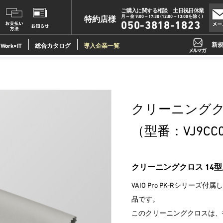
ご購入に関する相談 土日祝日休業
月～金 9:00～17:30 (12:00～13:00を除く)
特約店様
050-3818-1823
新
Work×IT
総合カタログ
導入企業一覧
クリーニングクロ
（型番：VJ9CC
クリーニングクロス 14型
VAIO Pro PK-Rシリ
品です。
このクリーニングクロスは、