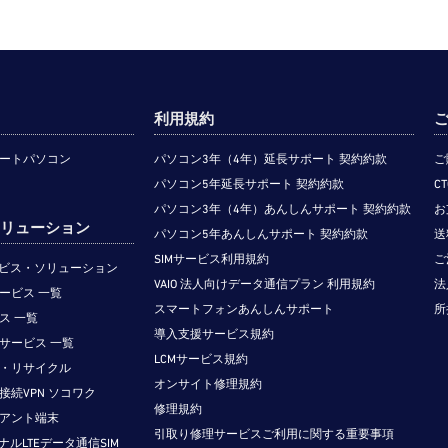
利用規約
ートパソコン
パソコン3年（4年）延長サポート 契約約款
ご
パソコン5年延長サポート 契約約款
C
パソコン3年（4年）あんしんサポート 契約約款
お
のソリューション
パソコン5年あんしんサポート 契約約款
送
SIMサービス利用規約
ご
サービス・ソリューション
VAIO 法人向けデータ通信プラン 利用規約
法
ービス 一覧
スマートフォンあんしんサポート
所
ス 一覧
導入支援サービス規約
サービス 一覧
LCMサービス規約
・リサイクル
オンサイト修理規約
接続VPN ソコワク
修理規約
アント端末
引取り修理サービスご利用に関する重要事項
ジナルLTEデータ通信SIM