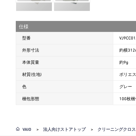
仕様
型番
VJ9CC0
外形寸法
約横312
本体質量
約9g
材質(生地)
ポリエ
色
グレー
梱包形態
100枚
VAIO
>
法人向けストアトップ
>
クリーニングクロス 1