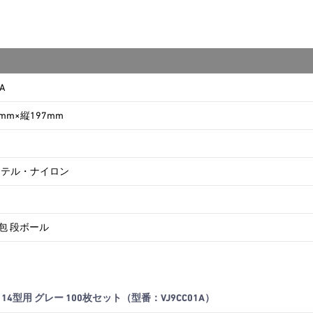
1A
mm×縦197mm
ステル・ナイロン
梱包 段ボール
4型用 グレー 100枚セット（型番：VJ9CC01A）