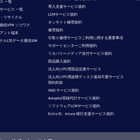
ス 一覧
導入支援サービス規約
サービス 一覧
LCMサービス規約
・リサイクル
オンサイト修理規約
接続VPN ソコワク
修理規約
アント端末
引取り修理サービスご利用に関する重要事項
ジナルLTEデータ通信SIM
サポートセンターご利用規約
リカバリーメディア送付サービス規約
部品購入規約
法人向けPC用部品交換サービス
法人向けPC用故障ディスク返却不要サービス
契約約款
VAIO サービス規約
Autopilot登録代行サービス規約
ソフトウェアLCMサービス規約
Entra ID、Intune 移行支援サービス規約