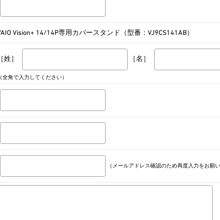
VAIO Vision+ 14/14P専用カバースタンド（型番：VJ9CS141AB）
［姓］
［名］
（全角で入力してください）
（メールアドレス確認のため再度入力をお願い