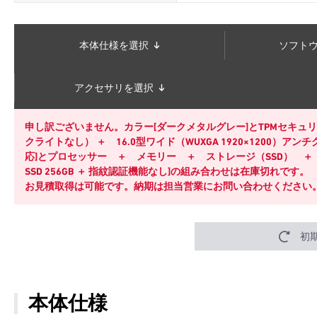
本体仕様を選択
ソフト
アクセサリを選択
申し訳ございません。カラー[ダークメタルグレー]とTPMセキュ
クライトなし） ＋ 16.0型ワイド（WUXGA 1920×1200）アンチグ
応]とプロセッサー ＋ メモリー ＋ ストレージ（SSD） ＋ 指紋認証機
SSD 256GB ＋ 指紋認証機能なし]の組み合わせは在庫切れです。
お見積取得は可能です。納期は担当営業にお問い合わせください
初
本体仕様